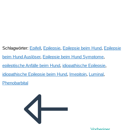
Wir senden keinen Spam! Erfahre mehr in unserer
[link]
Datenschutzerklärung
[/link].
Schlagwörter
:
Epifell
,
Epilepsie
,
Epilepsie beim Hund
,
Epilepsie
beim Hund Auslöser
,
Epilepsie beim Hund Symptome
,
epileptische Anfälle beim Hund
,
idiopathische Epilepsie
,
idiopathische Epilepsie beim Hund
,
Imepitoin
,
Luminal
,
Phenobarbital
Weitere
Artikel
ansehen
Vorheriger