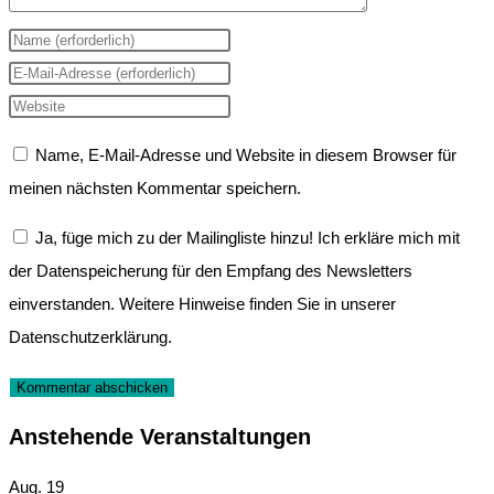
Gib
deinen
Gib
Namen
deine
Gib
oder
E-
deine
Name, E-Mail-Adresse und Website in diesem Browser für
Benutzernamen
Mail-
Website-
meinen nächsten Kommentar speichern.
zum
Adresse
URL
Kommentieren
zum
ein
Ja, füge mich zu der Mailingliste hinzu! Ich erkläre mich mit
ein
Kommentieren
(optional)
der Datenspeicherung für den Empfang des Newsletters
ein
einverstanden. Weitere Hinweise finden Sie in unserer
Datenschutzerklärung.
Anstehende Veranstaltungen
Aug.
19