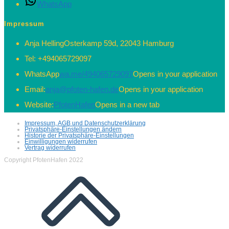
WhatsApp
Impressum
Anja Helling
Osterkamp 59d, 22043 Hamburg
Tel:
+494065729097
WhatsApp
wa.me/494065729097
Opens in your application
Email:
anja@pfoten-hafen.de
Opens in your application
Website:
PfotenHafen
Opens in a new tab
Impressum, AGB und Datenschutzerklärung
Privatsphäre-Einstellungen ändern
Historie der Privatsphäre-Einstellungen
Einwilligungen widerrufen
Vertrag widerrufen
Copyright PfotenHafen 2022