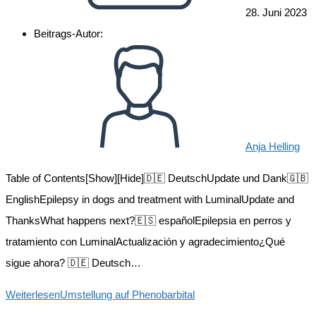
28. Juni 2023
Beitrags-Autor:
Anja Helling
Table of Contents[Show][Hide]🇩🇪 DeutschUpdate und Dank🇬🇧
EnglishEpilepsy in dogs and treatment with LuminalUpdate and
ThanksWhat happens next?🇪🇸 españolEpilepsia en perros y
tratamiento con LuminalActualización y agradecimiento¿Qué
sigue ahora? 🇩🇪 Deutsch…
Weiterlesen
Umstellung auf Phenobarbital