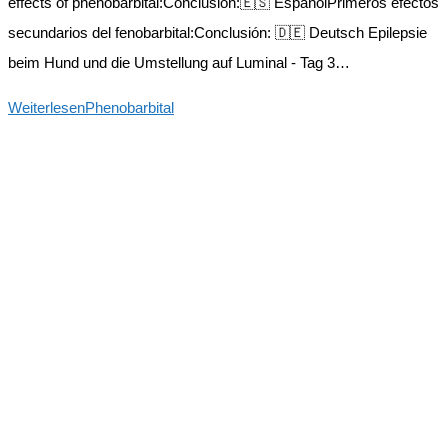
effects of phenobarbital:Conclusion:🇪🇸 EspañolPrimeros efectos
secundarios del fenobarbital:Conclusión: 🇩🇪 Deutsch Epilepsie
beim Hund und die Umstellung auf Luminal - Tag 3…
Weiterlesen
Phenobarbital