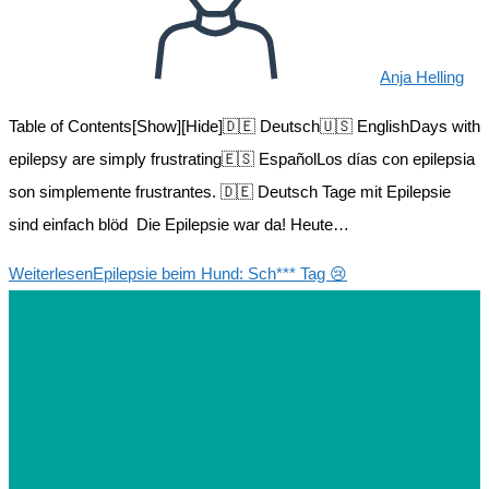
Anja Helling
Table of Contents[Show][Hide]🇩🇪 Deutsch🇺🇸 EnglishDays with
epilepsy are simply frustrating🇪🇸 EspañolLos días con epilepsia
son simplemente frustrantes. 🇩🇪 Deutsch Tage mit Epilepsie
sind einfach blöd Die Epilepsie war da! Heute…
Weiterlesen
Epilepsie beim Hund: Sch*** Tag 😢