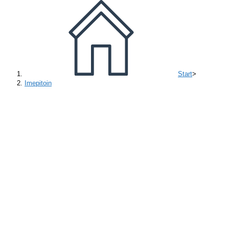
Start
>
Imepitoin