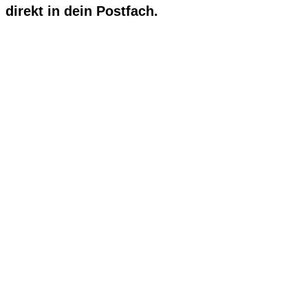
direkt in dein Postfach.
Hallo, Freund*in des freundlichen
Hundetrainings!
Trag dich ein, um meinen Newsletter interessanten Inhalten
zu Schulhunden, Hundetraining und Epilepsie beim Hund
zu erhalten.
Bitte vergiß nicht, dein Abonnement in der
Verifizierungsmail nochmals zu bestätigen.