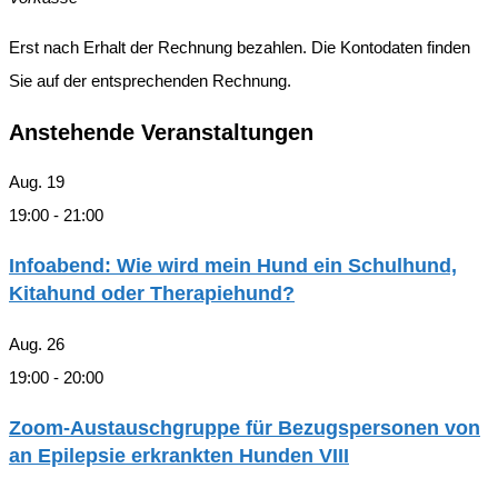
Erst nach Erhalt der Rechnung bezahlen. Die Kontodaten finden
Sie auf der entsprechenden Rechnung.
Anstehende Veranstaltungen
Aug.
19
19:00
-
21:00
Infoabend: Wie wird mein Hund ein Schulhund,
Kitahund oder Therapiehund?
Aug.
26
19:00
-
20:00
Zoom-Austauschgruppe für Bezugspersonen von
an Epilepsie erkrankten Hunden VIII