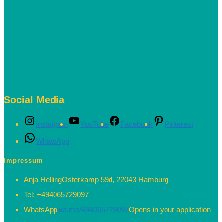
Social Media
Instagram
YouTube
Facebook
Pinterest
WhatsApp
Impressum
Anja Helling
Osterkamp 59d, 22043 Hamburg
Tel:
+494065729097
WhatsApp
wa.me/494065729097
Opens in your application