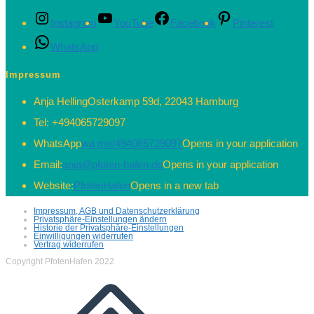
Instagram
YouTube
Facebook
Pinterest
WhatsApp
Impressum
Anja Helling
Osterkamp 59d, 22043 Hamburg
Tel:
+494065729097
WhatsApp
wa.me/494065729097
Opens in your application
Email:
anja@pfoten-hafen.de
Opens in your application
Website:
PfotenHafen
Opens in a new tab
Impressum, AGB und Datenschutzerklärung
Privatsphäre-Einstellungen ändern
Historie der Privatsphäre-Einstellungen
Einwilligungen widerrufen
Vertrag widerrufen
Copyright PfotenHafen 2022