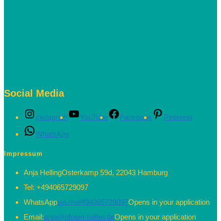
Social Media
Instagram
YouTube
Facebook
Pinterest
WhatsApp
Impressum
Anja Helling
Osterkamp 59d, 22043 Hamburg
Tel:
+494065729097
WhatsApp
wa.me/494065729097
Opens in your application
Email:
anja@pfoten-hafen.de
Opens in your application