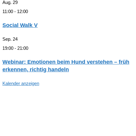
Aug.
29
11:00
-
12:00
Social Walk V
Sep.
24
19:00
-
21:00
Webinar: Emotionen beim Hund verstehen – früh
erkennen, richtig handeln
Kalender anzeigen
Hallo, Freund*in der hundegestützten
Pädagogik in Hamburg!
Trag dich ein, um zu den Aktivitäten und Arbeitsgruppen