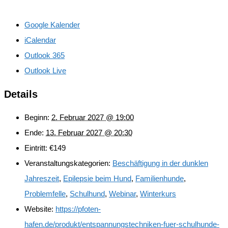
Google Kalender
iCalendar
Outlook 365
Outlook Live
Details
Beginn:
2. Februar 2027 @ 19:00
Ende:
13. Februar 2027 @ 20:30
Eintritt:
€149
Veranstaltungskategorien:
Beschäftigung in der dunklen
Jahreszeit
,
Epilepsie beim Hund
,
Familienhunde
,
Problemfelle
,
Schulhund
,
Webinar
,
Winterkurs
Website:
https://pfoten-
hafen.de/produkt/entspannungstechniken-fuer-schulhunde-