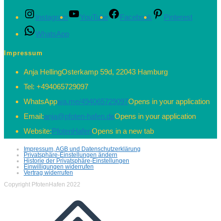
Instagram
YouTube
Facebook
Pinterest
WhatsApp
Impressum
Anja Helling
Osterkamp 59d, 22043 Hamburg
Tel:
+494065729097
WhatsApp
wa.me/494065729097
Opens in your application
Email:
anja@pfoten-hafen.de
Opens in your application
Website:
PfotenHafen
Opens in a new tab
Impressum, AGB und Datenschutzerklärung
Privatsphäre-Einstellungen ändern
Historie der Privatsphäre-Einstellungen
Einwilligungen widerrufen
Vertrag widerrufen
Copyright PfotenHafen 2022