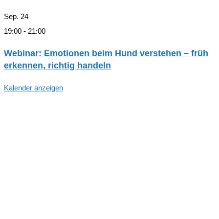
Sep.
24
19:00
-
21:00
Webinar: Emotionen beim Hund verstehen – früh
erkennen, richtig handeln
Kalender anzeigen
Hallo, Freund*in der hundegestützten
Pädagogik in Hamburg!
Trag dich ein, um zu den Aktivitäten und Arbeitsgruppen
des Arbeitskreises Schulhund Hamburg informiert zu
werden. Ziel ist die effektive und schnelle Information aller
Mitglieder des AK Schulhund Hamburgs.
Bitte vergiß nicht, dein Abonnement in der