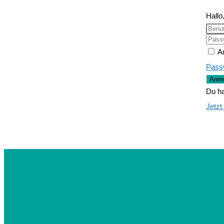
Hallo
A
Pass
Anme
Du ha
Jetzt