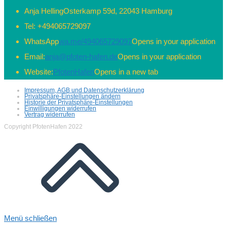
Anja Helling
Osterkamp 59d, 22043 Hamburg
Tel:
+494065729097
WhatsApp
wa.me/494065729097
Opens in your application
Email:
anja@pfoten-hafen.de
Opens in your application
Website:
PfotenHafen
Opens in a new tab
Impressum, AGB und Datenschutzerklärung
Privatsphäre-Einstellungen ändern
Historie der Privatsphäre-Einstellungen
Einwilligungen widerrufen
Vertrag widerrufen
Copyright PfotenHafen 2022
Menü schließen