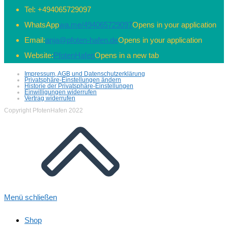
Tel:
+494065729097
WhatsApp
wa.me/494065729097
Opens in your application
Email:
anja@pfoten-hafen.de
Opens in your application
Website:
PfotenHafen
Opens in a new tab
Impressum, AGB und Datenschutzerklärung
Privatsphäre-Einstellungen ändern
Historie der Privatsphäre-Einstellungen
Einwilligungen widerrufen
Vertrag widerrufen
Copyright PfotenHafen 2022
Menü schließen
Shop