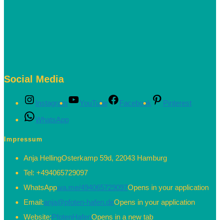
Social Media
Instagram
YouTube
Facebook
Pinterest
WhatsApp
Impressum
Anja Helling
Osterkamp 59d, 22043 Hamburg
Tel:
+494065729097
WhatsApp
wa.me/494065729097
Opens in your application
Email:
anja@pfoten-hafen.de
Opens in your application
Website:
PfotenHafen
Opens in a new tab