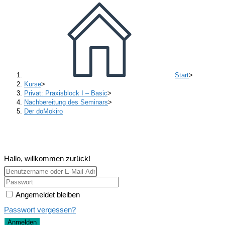
Start
>
Kurse
>
Privat: Praxisblock I – Basic
>
Nachbereitung des Seminars
>
Der doMokiro
Hallo, willkommen zurück!
Angemeldet bleiben
Passwort vergessen?
Anmelden