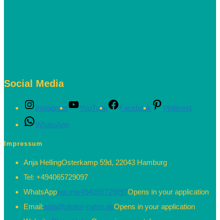
Social Media
Instagram
YouTube
Facebook
Pinterest
WhatsApp
Impressum
Anja Helling
Osterkamp 59d, 22043 Hamburg
Tel:
+494065729097
WhatsApp
wa.me/494065729097
Opens in your application
Email:
anja@pfoten-hafen.de
Opens in your application