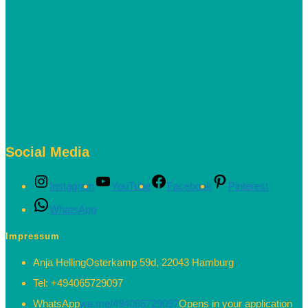
Social Media
Instagram
YouTube
Facebook
Pinterest
WhatsApp
Impressum
Anja Helling
Osterkamp 59d, 22043 Hamburg
Tel:
+494065729097
WhatsApp
wa.me/494065729097
Opens in your application