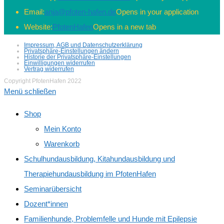
Email:
anja@pfoten-hafen.de
Opens in your application
Website:
PfotenHafen
Opens in a new tab
Impressum, AGB und Datenschutzerklärung
Privatsphäre-Einstellungen ändern
Historie der Privatsphäre-Einstellungen
Einwilligungen widerrufen
Vertrag widerrufen
Copyright PfotenHafen 2022
Menü schließen
Shop
Mein Konto
Warenkorb
Schulhundausbildung, Kitahundausbildung und
Therapiehundausbildung im PfotenHafen
Seminarübersicht
Dozent*innen
Familienhunde, Problemfelle und Hunde mit Epilepsie