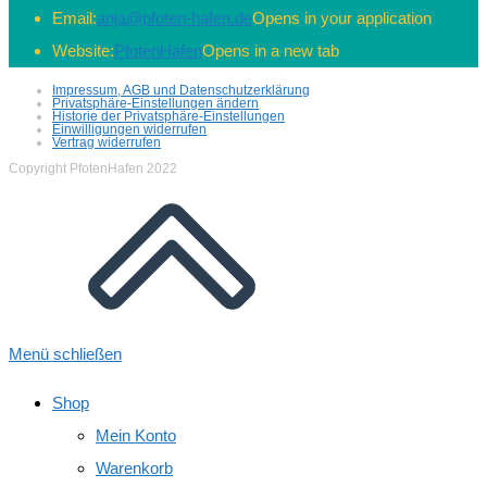
Email:
anja@pfoten-hafen.de
Opens in your application
Website:
PfotenHafen
Opens in a new tab
Impressum, AGB und Datenschutzerklärung
Privatsphäre-Einstellungen ändern
Historie der Privatsphäre-Einstellungen
Einwilligungen widerrufen
Vertrag widerrufen
Copyright PfotenHafen 2022
Menü schließen
Shop
Mein Konto
Warenkorb