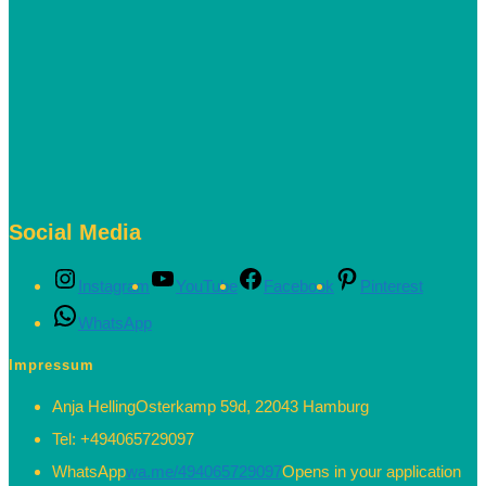
Social Media
Instagram
YouTube
Facebook
Pinterest
WhatsApp
Impressum
Anja Helling
Osterkamp 59d, 22043 Hamburg
Tel:
+494065729097
WhatsApp
wa.me/494065729097
Opens in your application