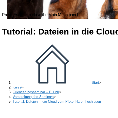
Press Escape to close the Main Menu panel
Tutorial: Dateien in die Cl
Start
>
Kurse
>
Orientierungsseminar – PH VII
>
Vorbereitung des Seminars
>
Tutorial: Dateien in die Cloud vom PfotenHafen hochladen