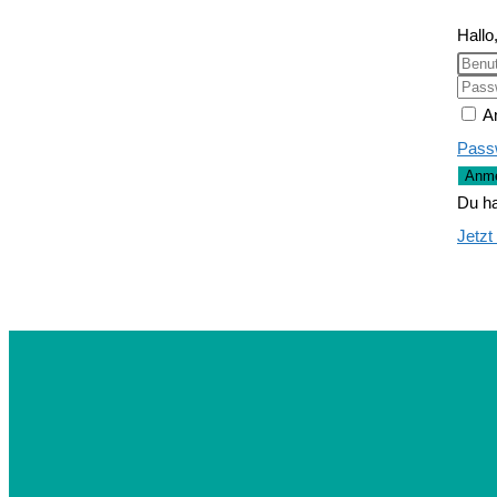
Hallo
A
Pass
Anme
Du ha
Jetzt