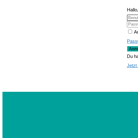
Hallo
A
Pass
Anme
Du ha
Jetzt