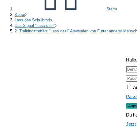
Start
>
Kurse
>
Lass das Schulbrot!
>
Das Signal “Lass das!”
>
2. Trainingstreffen: “Lass das!” Abwenden von Futter anderer Mensche
Hallo
A
Pass
Anme
Du ha
Jetzt