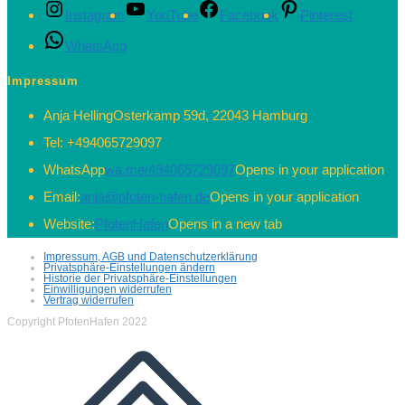
Instagram
YouTube
Facebook
Pinterest
WhatsApp
Impressum
Anja Helling
Osterkamp 59d, 22043 Hamburg
Tel:
+494065729097
WhatsApp
wa.me/494065729097
Opens in your application
Email:
anja@pfoten-hafen.de
Opens in your application
Website:
PfotenHafen
Opens in a new tab
Impressum, AGB und Datenschutzerklärung
Privatsphäre-Einstellungen ändern
Historie der Privatsphäre-Einstellungen
Einwilligungen widerrufen
Vertrag widerrufen
Copyright PfotenHafen 2022