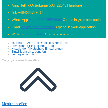
Anja Helling
Osterkamp 59d, 22043 Hamburg
Tel:
+494065729097
WhatsApp
wa.me/494065729097
Opens in your application
Email:
anja@pfoten-hafen.de
Opens in your application
Website:
PfotenHafen
Opens in a new tab
Impressum, AGB und Datenschutzerklärung
Privatsphäre-Einstellungen ändern
Historie der Privatsphäre-Einstellungen
Einwilligungen widerrufen
Vertrag widerrufen
Copyright PfotenHafen 2022
Menü schließen