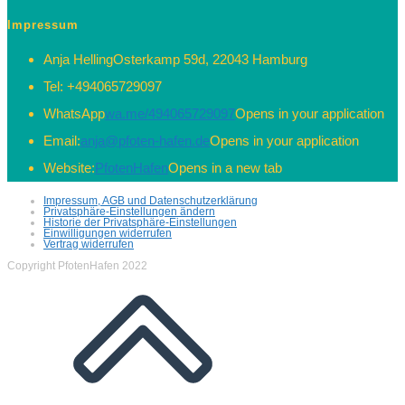
Impressum
Anja Helling
Osterkamp 59d, 22043 Hamburg
Tel:
+494065729097
WhatsApp
wa.me/494065729097
Opens in your application
Email:
anja@pfoten-hafen.de
Opens in your application
Website:
PfotenHafen
Opens in a new tab
Impressum, AGB und Datenschutzerklärung
Privatsphäre-Einstellungen ändern
Historie der Privatsphäre-Einstellungen
Einwilligungen widerrufen
Vertrag widerrufen
Copyright PfotenHafen 2022