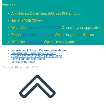
Impressum
Anja Helling
Osterkamp 59d, 22043 Hamburg
Tel:
+494065729097
WhatsApp
wa.me/494065729097
Opens in your application
Email:
anja@pfoten-hafen.de
Opens in your application
Website:
PfotenHafen
Opens in a new tab
Impressum, AGB und Datenschutzerklärung
Privatsphäre-Einstellungen ändern
Historie der Privatsphäre-Einstellungen
Einwilligungen widerrufen
Vertrag widerrufen
Copyright PfotenHafen 2022