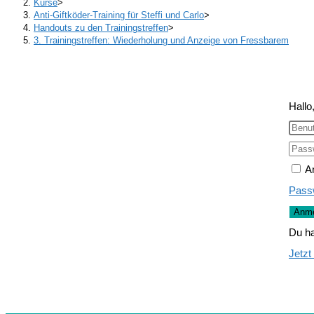
Kurse
>
Anti-Giftköder-Training für Steffi und Carlo
>
Handouts zu den Trainingstreffen
>
3. Trainingstreffen: Wiederholung und Anzeige von Fressbarem
Hallo
A
Pass
Anme
Du ha
Jetzt