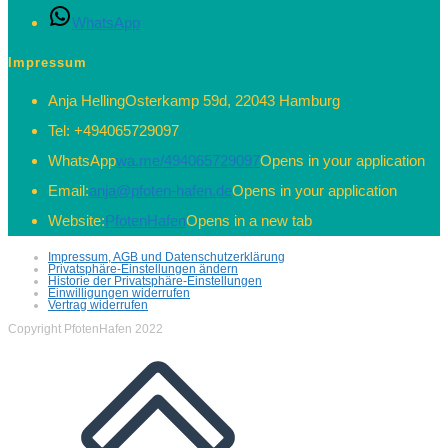
WhatsApp
Impressum
Anja Helling
Osterkamp 59d, 22043 Hamburg
Tel:
+494065729097
WhatsApp
wa.me/494065729097
Opens in your application
Email:
anja@pfoten-hafen.de
Opens in your application
Website:
PfotenHafen
Opens in a new tab
Impressum, AGB und Datenschutzerklärung
Privatsphäre-Einstellungen ändern
Historie der Privatsphäre-Einstellungen
Einwilligungen widerrufen
Vertrag widerrufen
Copyright PfotenHafen 2022