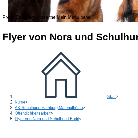
Press Escape to close the Main Menu panel
Flyer von Nora und Schulh
Start
>
Kurse
>
AK Schulhund Hamburg Materialbörse
>
Öffentlichkeitsarbeit
>
Flyer von Nora und Schulhund Buddy