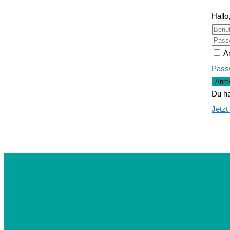
Hallo
A
Pass
Anme
Du ha
Jetzt