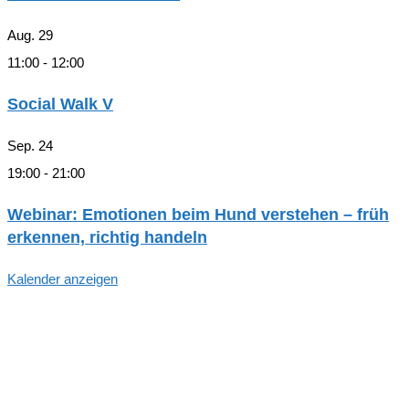
Aug.
29
11:00
-
12:00
Social Walk V
Sep.
24
19:00
-
21:00
Webinar: Emotionen beim Hund verstehen – früh
erkennen, richtig handeln
Kalender anzeigen
Hallo, Freund*in der hundegestützten
Pädagogik in Hamburg!