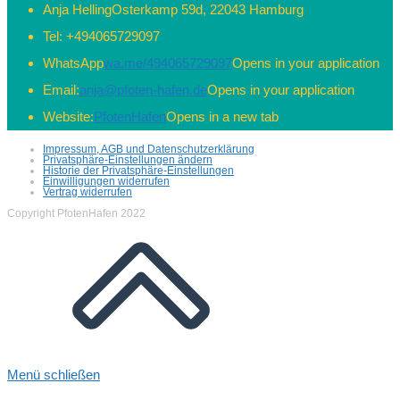
Anja Helling
Osterkamp 59d, 22043 Hamburg
Tel:
+494065729097
WhatsApp
wa.me/494065729097
Opens in your application
Email:
anja@pfoten-hafen.de
Opens in your application
Website:
PfotenHafen
Opens in a new tab
Impressum, AGB und Datenschutzerklärung
Privatsphäre-Einstellungen ändern
Historie der Privatsphäre-Einstellungen
Einwilligungen widerrufen
Vertrag widerrufen
Copyright PfotenHafen 2022
Menü schließen