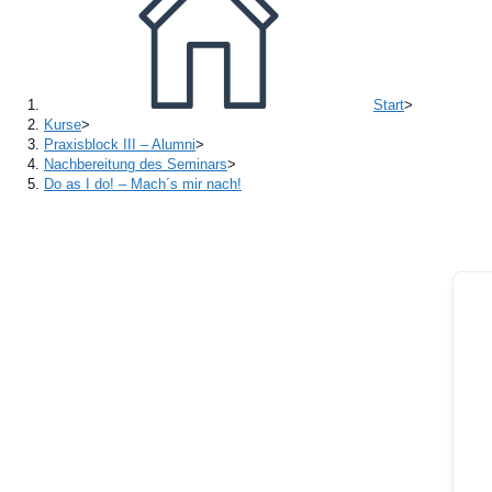
Start
>
Kurse
>
Praxisblock III – Alumni
>
Nachbereitung des Seminars
>
Do as I do! – Mach´s mir nach!