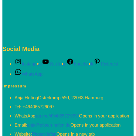
Social Media
Instagram
YouTube
Facebook
Pinterest
WhatsApp
Impressum
Anja Helling
Osterkamp 59d, 22043 Hamburg
Tel:
+494065729097
WhatsApp
wa.me/494065729097
Opens in your application
Email:
anja@pfoten-hafen.de
Opens in your application
Website:
PfotenHafen
Opens in a new tab