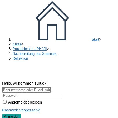
Start
>
Kurse
>
Praxisblock I – PH VII
>
Nachbereitung des Seminars
>
Reflektion
Hallo, willkommen zurück!
Angemeldet bleiben
Passwort vergessen?
Anmelden