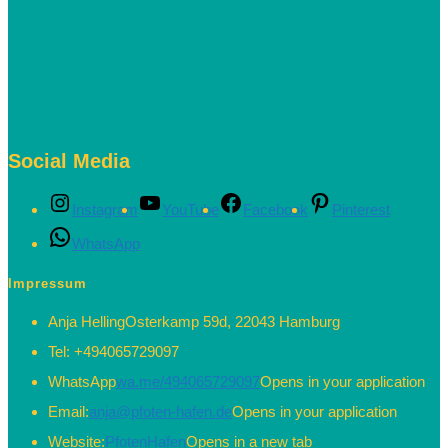
Social Media
Instagram
YouTube
Facebook
Pinterest
WhatsApp
Impressum
Anja Helling
Osterkamp 59d, 22043 Hamburg
Tel:
+494065729097
WhatsApp
wa.me/494065729097
Opens in your application
Email:
anja@pfoten-hafen.de
Opens in your application
Website:
PfotenHafen
Opens in a new tab