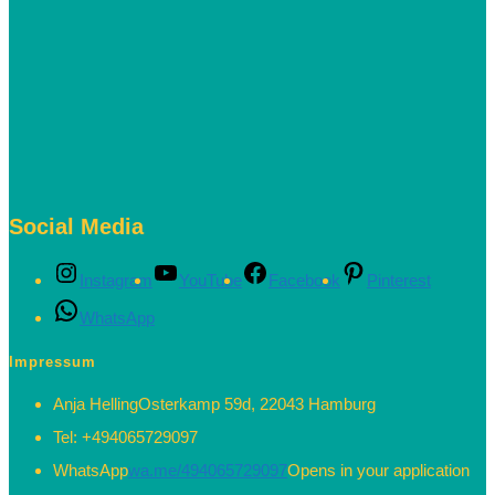
Social Media
Instagram
YouTube
Facebook
Pinterest
WhatsApp
Impressum
Anja Helling
Osterkamp 59d, 22043 Hamburg
Tel:
+494065729097
WhatsApp
wa.me/494065729097
Opens in your application