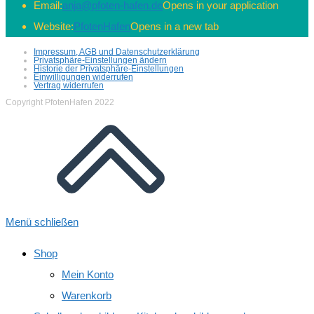
Email:
anja@pfoten-hafen.de
Opens in your application
Website:
PfotenHafen
Opens in a new tab
Impressum, AGB und Datenschutzerklärung
Privatsphäre-Einstellungen ändern
Historie der Privatsphäre-Einstellungen
Einwilligungen widerrufen
Vertrag widerrufen
Copyright PfotenHafen 2022
Menü schließen
Shop
Mein Konto
Warenkorb