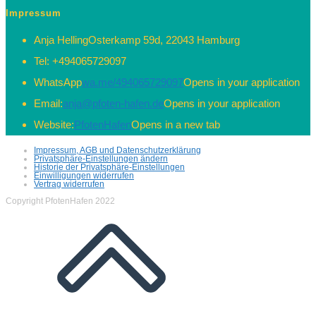
Impressum
Anja Helling
Osterkamp 59d, 22043 Hamburg
Tel:
+494065729097
WhatsApp
wa.me/494065729097
Opens in your application
Email:
anja@pfoten-hafen.de
Opens in your application
Website:
PfotenHafen
Opens in a new tab
Impressum, AGB und Datenschutzerklärung
Privatsphäre-Einstellungen ändern
Historie der Privatsphäre-Einstellungen
Einwilligungen widerrufen
Vertrag widerrufen
Copyright PfotenHafen 2022