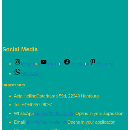
Social Media
Instagram
YouTube
Facebook
Pinterest
WhatsApp
Impressum
Anja Helling
Osterkamp 59d, 22043 Hamburg
Tel:
+494065729097
WhatsApp
wa.me/494065729097
Opens in your application
Email:
anja@pfoten-hafen.de
Opens in your application