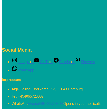
Social Media
Instagram
YouTube
Facebook
Pinterest
WhatsApp
Impressum
Anja Helling
Osterkamp 59d, 22043 Hamburg
Tel:
+494065729097
WhatsApp
wa.me/494065729097
Opens in your application