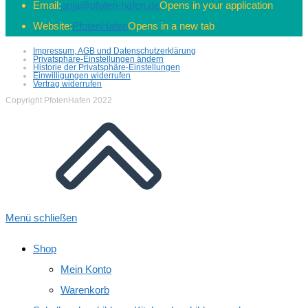
Email:
anja@pfoten-hafen.de
Opens in your application
Website:
PfotenHafen
Opens in a new tab
Impressum, AGB und Datenschutzerklärung
Privatsphäre-Einstellungen ändern
Historie der Privatsphäre-Einstellungen
Einwilligungen widerrufen
Vertrag widerrufen
Copyright PfotenHafen 2022
Menü schließen
Shop
Mein Konto
Warenkorb