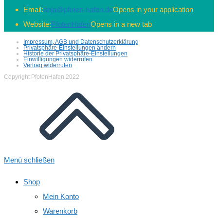
Email:
anja@pfoten-hafen.de
Opens in your application
Website:
PfotenHafen
Opens in a new tab
Impressum, AGB und Datenschutzerklärung
Privatsphäre-Einstellungen ändern
Historie der Privatsphäre-Einstellungen
Einwilligungen widerrufen
Vertrag widerrufen
Copyright PfotenHafen 2022
Menü schließen
Shop
Mein Konto
Warenkorb