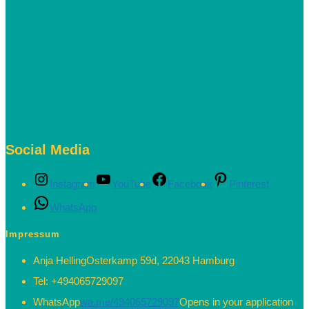
Social Media
Instagram
YouTube
Facebook
Pinterest
WhatsApp
Impressum
Anja Helling
Osterkamp 59d, 22043 Hamburg
Tel:
+494065729097
WhatsApp
wa.me/494065729097
Opens in your application