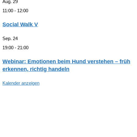
Aug.
29
11:00
-
12:00
Social Walk V
Sep.
24
19:00
-
21:00
Webinar: Emotionen beim Hund verstehen – früh
erkennen, richtig handeln
Kalender anzeigen
Hallo, Freund*in der hundegestützten
Pädagogik in Hamburg!
Trag dich ein, um zu den Aktivitäten und Arbeitsgruppen
des Arbeitskreises Schulhund Hamburg informiert zu