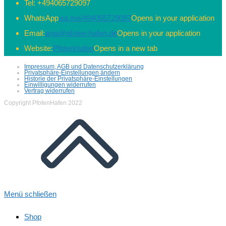
Tel:
+494065729097
WhatsApp
wa.me/494065729097
Opens in your application
Email:
anja@pfoten-hafen.de
Opens in your application
Website:
PfotenHafen
Opens in a new tab
Impressum, AGB und Datenschutzerklärung
Privatsphäre-Einstellungen ändern
Historie der Privatsphäre-Einstellungen
Einwilligungen widerrufen
Vertrag widerrufen
Copyright PfotenHafen 2022
Menü schließen
Shop