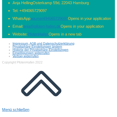
Anja Helling
Osterkamp 59d, 22043 Hamburg
Tel:
+494065729097
WhatsApp
wa.me/494065729097
Opens in your application
Email:
anja@pfoten-hafen.de
Opens in your application
Website:
PfotenHafen
Opens in a new tab
Impressum, AGB und Datenschutzerklärung
Privatsphäre-Einstellungen ändern
Historie der Privatsphäre-Einstellungen
Einwilligungen widerrufen
Vertrag widerrufen
Copyright PfotenHafen 2022
Menü schließen