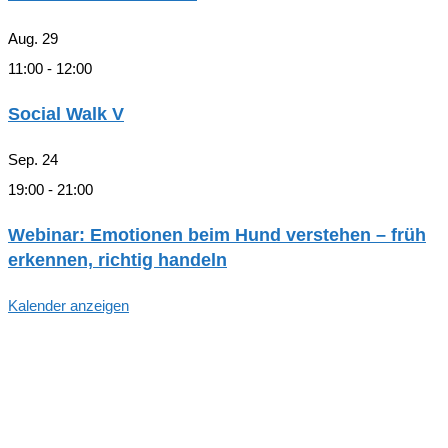
Aug.
29
11:00
-
12:00
Social Walk V
Sep.
24
19:00
-
21:00
Webinar: Emotionen beim Hund verstehen – früh
erkennen, richtig handeln
Kalender anzeigen
Hallo, Freund*in der hundegestützten
Pädagogik in Hamburg!