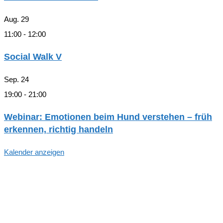
Aug.
29
11:00
-
12:00
Social Walk V
Sep.
24
19:00
-
21:00
Webinar: Emotionen beim Hund verstehen – früh
erkennen, richtig handeln
Kalender anzeigen
Hallo, Freund*in der hundegestützten
Pädagogik in Hamburg!