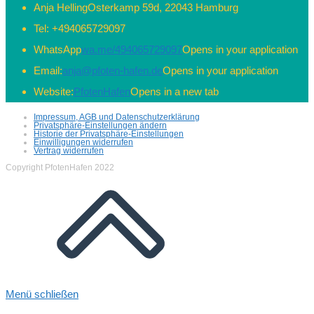
Anja Helling
Osterkamp 59d, 22043 Hamburg
Tel:
+494065729097
WhatsApp
wa.me/494065729097
Opens in your application
Email:
anja@pfoten-hafen.de
Opens in your application
Website:
PfotenHafen
Opens in a new tab
Impressum, AGB und Datenschutzerklärung
Privatsphäre-Einstellungen ändern
Historie der Privatsphäre-Einstellungen
Einwilligungen widerrufen
Vertrag widerrufen
Copyright PfotenHafen 2022
Menü schließen