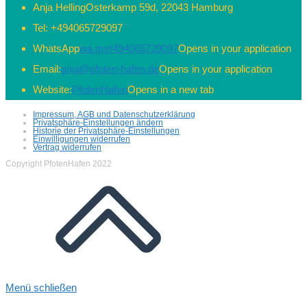
Anja Helling
Osterkamp 59d, 22043 Hamburg
Tel:
+494065729097
WhatsApp
wa.me/494065729097
Opens in your application
Email:
anja@pfoten-hafen.de
Opens in your application
Website:
PfotenHafen
Opens in a new tab
Impressum, AGB und Datenschutzerklärung
Privatsphäre-Einstellungen ändern
Historie der Privatsphäre-Einstellungen
Einwilligungen widerrufen
Vertrag widerrufen
Copyright PfotenHafen 2022
Menü schließen