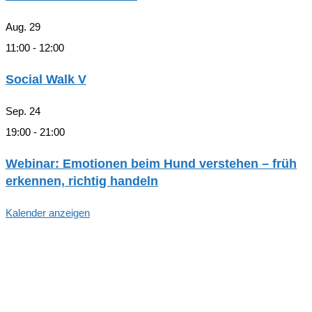
Aug.
29
11:00
-
12:00
Social Walk V
Sep.
24
19:00
-
21:00
Webinar: Emotionen beim Hund verstehen – früh
erkennen, richtig handeln
Kalender anzeigen
Hallo, Freund*in der hundegestützten
Pädagogik in Hamburg!