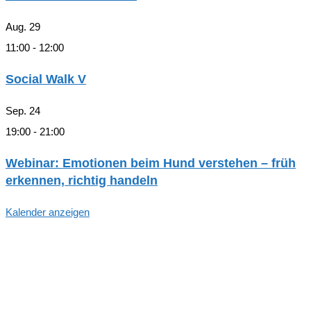
Aug.
29
11:00
-
12:00
Social Walk V
Sep.
24
19:00
-
21:00
Webinar: Emotionen beim Hund verstehen – früh
erkennen, richtig handeln
Kalender anzeigen
Hallo, Freund*in der hundegestützten
Pädagogik in Hamburg!