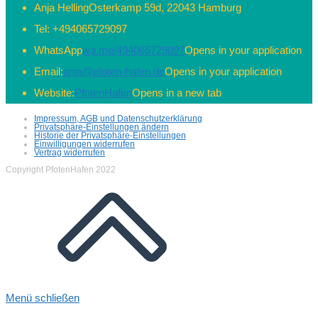
Anja Helling
Osterkamp 59d, 22043 Hamburg
Tel:
+494065729097
WhatsApp
wa.me/494065729097
Opens in your application
Email:
anja@pfoten-hafen.de
Opens in your application
Website:
PfotenHafen
Opens in a new tab
Impressum, AGB und Datenschutzerklärung
Privatsphäre-Einstellungen ändern
Historie der Privatsphäre-Einstellungen
Einwilligungen widerrufen
Vertrag widerrufen
Copyright PfotenHafen 2022
Menü schließen