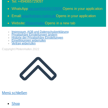
Tel:
+494065729097
WhatsApp
wa.me/494065729097
Opens in your application
Email:
anja@pfoten-hafen.de
Opens in your application
Website:
PfotenHafen
Opens in a new tab
Impressum, AGB und Datenschutzerklärung
Privatsphäre-Einstellungen ändern
Historie der Privatsphäre-Einstellungen
Einwilligungen widerrufen
Vertrag widerrufen
Copyright PfotenHafen 2022
Menü schließen
Shop