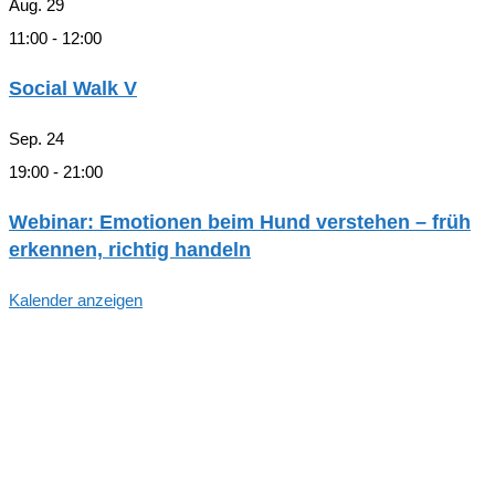
Aug.
29
11:00
-
12:00
Social Walk V
Sep.
24
19:00
-
21:00
Webinar: Emotionen beim Hund verstehen – früh
erkennen, richtig handeln
Kalender anzeigen
Hallo, Freund*in der hundegestützten
Pädagogik in Hamburg!
Trag dich ein, um zu den Aktivitäten und Arbeitsgruppen
des Arbeitskreises Schulhund Hamburg informiert zu