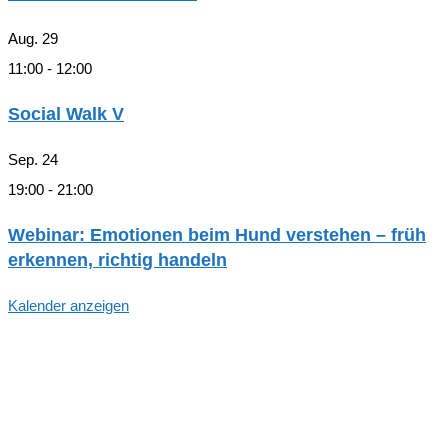
Aug.
29
11:00
-
12:00
Social Walk V
Sep.
24
19:00
-
21:00
Webinar: Emotionen beim Hund verstehen – früh
erkennen, richtig handeln
Kalender anzeigen
Hallo, Freund*in der hundegestützten
Pädagogik in Hamburg!