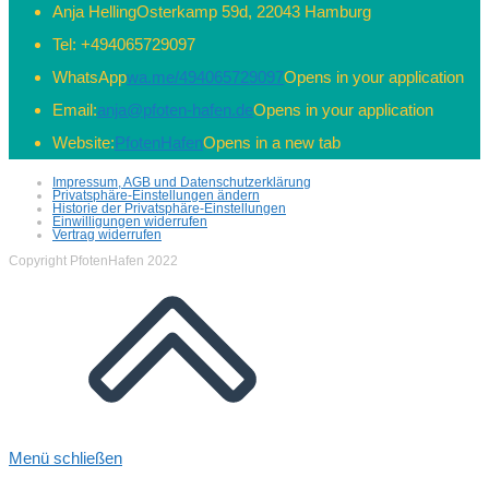
Anja Helling
Osterkamp 59d, 22043 Hamburg
Tel:
+494065729097
WhatsApp
wa.me/494065729097
Opens in your application
Email:
anja@pfoten-hafen.de
Opens in your application
Website:
PfotenHafen
Opens in a new tab
Impressum, AGB und Datenschutzerklärung
Privatsphäre-Einstellungen ändern
Historie der Privatsphäre-Einstellungen
Einwilligungen widerrufen
Vertrag widerrufen
Copyright PfotenHafen 2022
Menü schließen