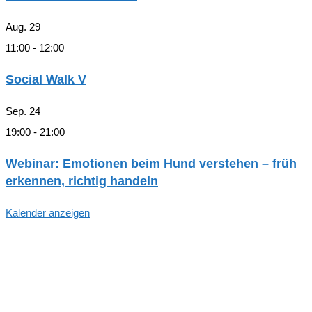
Aug.
29
11:00
-
12:00
Social Walk V
Sep.
24
19:00
-
21:00
Webinar: Emotionen beim Hund verstehen – früh
erkennen, richtig handeln
Kalender anzeigen
Hallo, Freund*in der hundegestützten
Pädagogik in Hamburg!