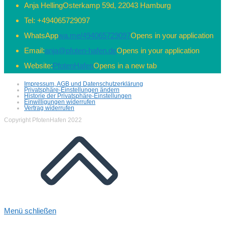
Anja Helling
Osterkamp 59d, 22043 Hamburg
Tel:
+494065729097
WhatsApp
wa.me/494065729097
Opens in your application
Email:
anja@pfoten-hafen.de
Opens in your application
Website:
PfotenHafen
Opens in a new tab
Impressum, AGB und Datenschutzerklärung
Privatsphäre-Einstellungen ändern
Historie der Privatsphäre-Einstellungen
Einwilligungen widerrufen
Vertrag widerrufen
Copyright PfotenHafen 2022
Menü schließen