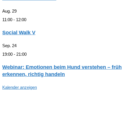
Aug.
29
11:00
-
12:00
Social Walk V
Sep.
24
19:00
-
21:00
Webinar: Emotionen beim Hund verstehen – früh
erkennen, richtig handeln
Kalender anzeigen
Hallo, Freund*in der hundegestützten
Pädagogik in Hamburg!