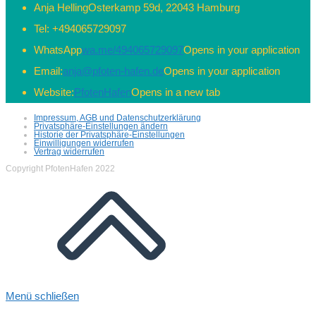
Anja Helling
Osterkamp 59d, 22043 Hamburg
Tel:
+494065729097
WhatsApp
wa.me/494065729097
Opens in your application
Email:
anja@pfoten-hafen.de
Opens in your application
Website:
PfotenHafen
Opens in a new tab
Impressum, AGB und Datenschutzerklärung
Privatsphäre-Einstellungen ändern
Historie der Privatsphäre-Einstellungen
Einwilligungen widerrufen
Vertrag widerrufen
Copyright PfotenHafen 2022
Menü schließen