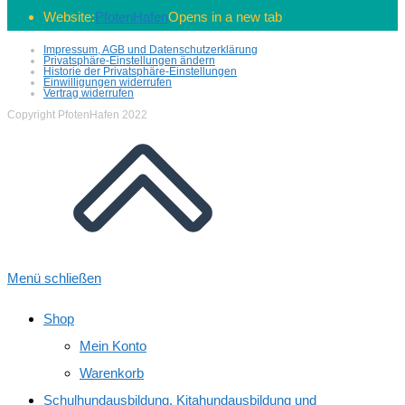
Website:
PfotenHafen
Opens in a new tab
Impressum, AGB und Datenschutzerklärung
Privatsphäre-Einstellungen ändern
Historie der Privatsphäre-Einstellungen
Einwilligungen widerrufen
Vertrag widerrufen
Copyright PfotenHafen 2022
Menü schließen
Shop
Mein Konto
Warenkorb
Schulhundausbildung, Kitahundausbildung und