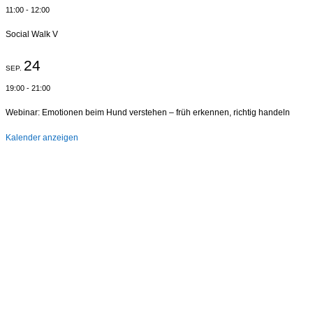
11:00
-
12:00
Social Walk V
24
SEP.
19:00
-
21:00
Webinar: Emotionen beim Hund verstehen – früh erkennen, richtig handeln
Kalender anzeigen
Hallo, Freund*in der hundegestützten
Pädagogik in Hamburg!
Trag dich ein, um zu den Aktivitäten und Arbeitsgruppen
des Arbeitskreises Schulhund Hamburg informiert zu
werden. Ziel ist die effektive und schnelle Information aller
Mitglieder des AK Schulhund Hamburgs.
Bitte vergiß nicht, dein Abonnement in der