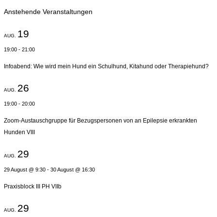
Anstehende Veranstaltungen
19
AUG.
19:00
-
21:00
Infoabend: Wie wird mein Hund ein Schulhund, Kitahund oder Therapiehund?
26
AUG.
19:00
-
20:00
Zoom-Austauschgruppe für Bezugspersonen von an Epilepsie erkrankten
Hunden VIII
29
AUG.
29 August @ 9:30
-
30 August @ 16:30
Praxisblock III PH VIIb
29
AUG.