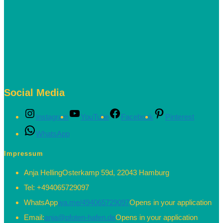
Social Media
Instagram
YouTube
Facebook
Pinterest
WhatsApp
Impressum
Anja Helling
Osterkamp 59d, 22043 Hamburg
Tel:
+494065729097
WhatsApp
wa.me/494065729097
Opens in your application
Email:
anja@pfoten-hafen.de
Opens in your application