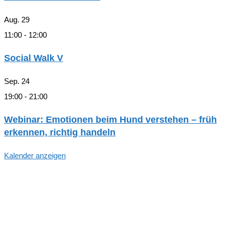
Aug.
29
11:00
-
12:00
Social Walk V
Sep.
24
19:00
-
21:00
Webinar: Emotionen beim Hund verstehen – früh
erkennen, richtig handeln
Kalender anzeigen
Hallo, Freund*in der hundegestützten
Pädagogik in Hamburg!