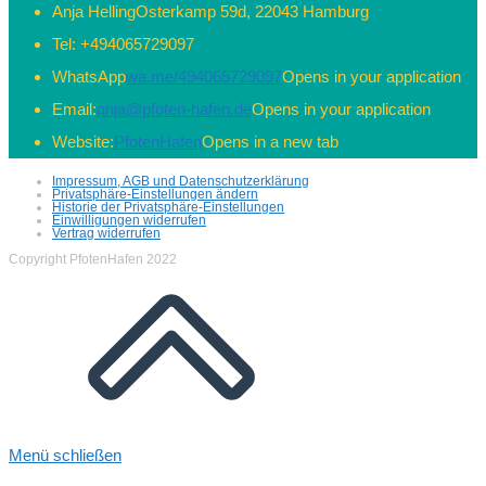
Anja Helling
Osterkamp 59d, 22043 Hamburg
Tel:
+494065729097
WhatsApp
wa.me/494065729097
Opens in your application
Email:
anja@pfoten-hafen.de
Opens in your application
Website:
PfotenHafen
Opens in a new tab
Impressum, AGB und Datenschutzerklärung
Privatsphäre-Einstellungen ändern
Historie der Privatsphäre-Einstellungen
Einwilligungen widerrufen
Vertrag widerrufen
Copyright PfotenHafen 2022
Menü schließen