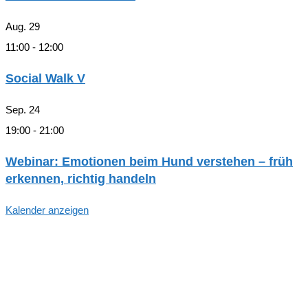
Aug.
29
11:00
-
12:00
Social Walk V
Sep.
24
19:00
-
21:00
Webinar: Emotionen beim Hund verstehen – früh
erkennen, richtig handeln
Kalender anzeigen
Hallo, Freund*in der hundegestützten
Pädagogik in Hamburg!