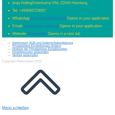
Anja Helling
Osterkamp 59d, 22043 Hamburg
Tel:
+494065729097
WhatsApp
wa.me/494065729097
Opens in your application
Email:
anja@pfoten-hafen.de
Opens in your application
Website:
PfotenHafen
Opens in a new tab
Impressum, AGB und Datenschutzerklärung
Privatsphäre-Einstellungen ändern
Historie der Privatsphäre-Einstellungen
Einwilligungen widerrufen
Vertrag widerrufen
Copyright PfotenHafen 2022
Menü schließen