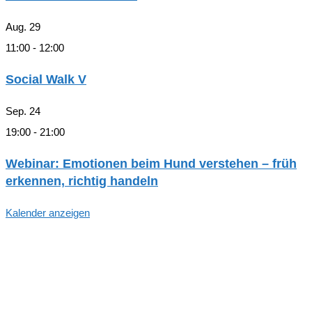
Aug.
29
11:00
-
12:00
Social Walk V
Sep.
24
19:00
-
21:00
Webinar: Emotionen beim Hund verstehen – früh
erkennen, richtig handeln
Kalender anzeigen
Hallo, Freund*in der hundegestützten
Pädagogik in Hamburg!