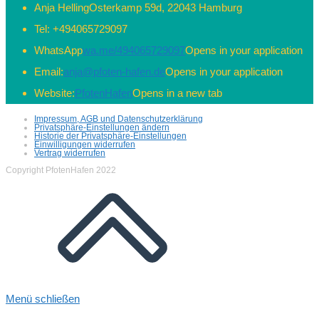
Anja Helling
Osterkamp 59d, 22043 Hamburg
Tel:
+494065729097
WhatsApp
wa.me/494065729097
Opens in your application
Email:
anja@pfoten-hafen.de
Opens in your application
Website:
PfotenHafen
Opens in a new tab
Impressum, AGB und Datenschutzerklärung
Privatsphäre-Einstellungen ändern
Historie der Privatsphäre-Einstellungen
Einwilligungen widerrufen
Vertrag widerrufen
Copyright PfotenHafen 2022
Menü schließen