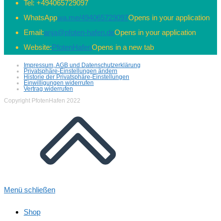
Tel:
+494065729097
WhatsApp
wa.me/494065729097
Opens in your application
Email:
anja@pfoten-hafen.de
Opens in your application
Website:
PfotenHafen
Opens in a new tab
Impressum, AGB und Datenschutzerklärung
Privatsphäre-Einstellungen ändern
Historie der Privatsphäre-Einstellungen
Einwilligungen widerrufen
Vertrag widerrufen
Copyright PfotenHafen 2022
Menü schließen
Shop