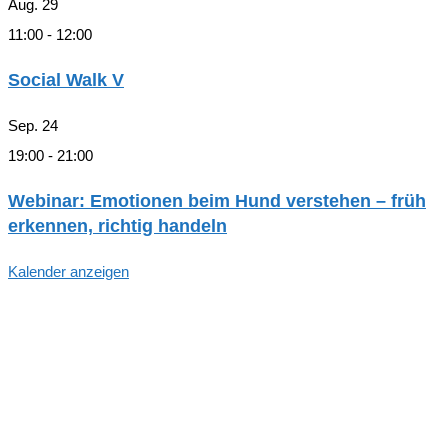
Aug.
29
11:00
-
12:00
Social Walk V
Sep.
24
19:00
-
21:00
Webinar: Emotionen beim Hund verstehen – früh
erkennen, richtig handeln
Kalender anzeigen
Hallo, Freund*in der hundegestützten
Pädagogik in Hamburg!
Trag dich ein, um zu den Aktivitäten und Arbeitsgruppen
des Arbeitskreises Schulhund Hamburg informiert zu