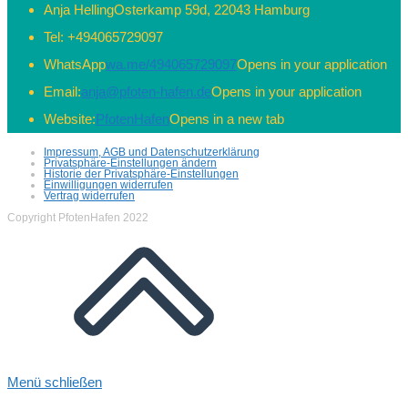
Anja Helling
Osterkamp 59d, 22043 Hamburg
Tel:
+494065729097
WhatsApp
wa.me/494065729097
Opens in your application
Email:
anja@pfoten-hafen.de
Opens in your application
Website:
PfotenHafen
Opens in a new tab
Impressum, AGB und Datenschutzerklärung
Privatsphäre-Einstellungen ändern
Historie der Privatsphäre-Einstellungen
Einwilligungen widerrufen
Vertrag widerrufen
Copyright PfotenHafen 2022
Menü schließen