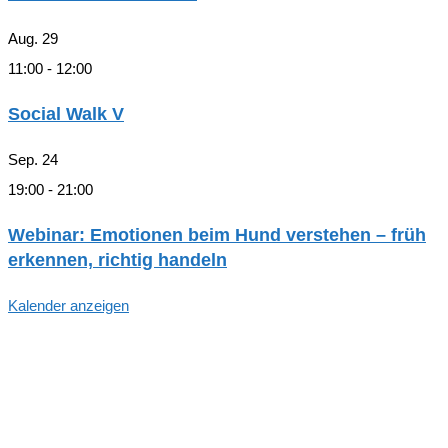
Aug.
29
11:00
-
12:00
Social Walk V
Sep.
24
19:00
-
21:00
Webinar: Emotionen beim Hund verstehen – früh
erkennen, richtig handeln
Kalender anzeigen
Hallo, Freund*in der hundegestützten
Pädagogik in Hamburg!