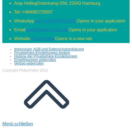
Anja Helling
Osterkamp 59d, 22043 Hamburg
Tel:
+494065729097
WhatsApp
wa.me/494065729097
Opens in your application
Email:
anja@pfoten-hafen.de
Opens in your application
Website:
PfotenHafen
Opens in a new tab
Impressum, AGB und Datenschutzerklärung
Privatsphäre-Einstellungen ändern
Historie der Privatsphäre-Einstellungen
Einwilligungen widerrufen
Vertrag widerrufen
Copyright PfotenHafen 2022
Menü schließen