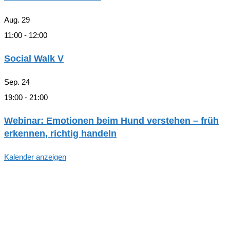
Aug.
29
11:00
-
12:00
Social Walk V
Sep.
24
19:00
-
21:00
Webinar: Emotionen beim Hund verstehen – früh
erkennen, richtig handeln
Kalender anzeigen
Hallo, Freund*in der hundegestützten
Pädagogik in Hamburg!